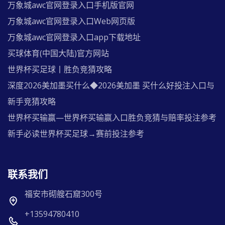
万象城awc官网登录入口手机版官网
万象城awc官网登录入口Web网页版
万象城awc官网登录入口app下载地址
买球体育(中国大陆)官方网站
世界杯买足球丨胜负竞猜攻略
深度2026美加墨买什么◆2026美加墨 买什么好投注入口与
新手竞猜攻略
世界杯买输赢—世界杯买输赢入口胜负竞猜与赔率投注参考
新手必读世界杯买足球→赛前投注参考
联系我们
福安市砌艘石窟300号
+13594780410